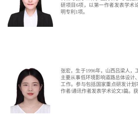
研项目
6
项，以第一作者发表学术
明专利
1
项。
张宏，生于
1996
年，山西吕梁人，
主要从事低环境影响道路总体设计
工作。参与包括国家重点研发计划
作者
/
通讯作者发表学术论文
3
篇。