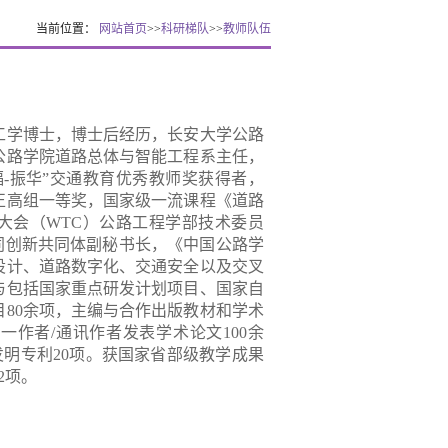
当前位置：
网站首页
>>
科研梯队
>>
教师队伍
工学博士，博士后经历，长安大学公路
公路学院道路总体与智能工程系主任，
福
-
振华
”交通教育优秀教师奖获得者，
正高组一等奖，国家级一流课程《道路
大会（
WTC
）公路工程学部技术委员
同创新共同体副秘书长，《中国公路学
设计、道路数字化、交通安全以及交叉
与包括国家重点研发计划项目、国家自
目
80
余项，主编与合作出版教材和学术
第一作者
/
通讯作者发表学术论文
100
余
发明专利
20
项。获国家省部级教学成果
2
项。