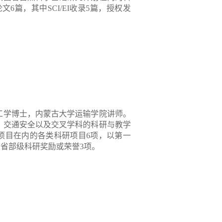
论文
6
篇，其中
SCI/EI
收录
5
篇，授权发
工学博士，内蒙古大学运输学院讲师。
、交通安全以及交叉学科的科研与教学
项目在内的各类科研项目
6
项，以第一
获省部级科研奖励或荣誉
3
项。