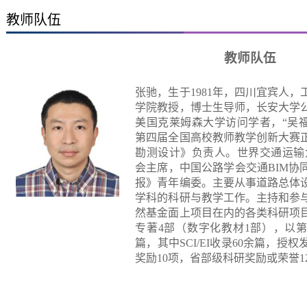
教师队伍
教师队伍
张驰，生于
1981
年，四川宜宾人，
学院教授，博士生导师，长安大学
美国克莱姆森大学访问学者，
“吴
第四届全国高校教师教学创新大赛
勘测设计》负责人。世界交通运输
会主席，中国公路学会交通
BIM
协
报》青年编委。主要从事道路总体
学科的科研与教学工作。主持和参
然基金面上项目在内的各类科研项
专著
4
部（数字化教材
1
部），以
篇，其中
SCI/EI
收录
60
余篇，授权
奖励
10
项，省部级科研奖励或荣誉
1