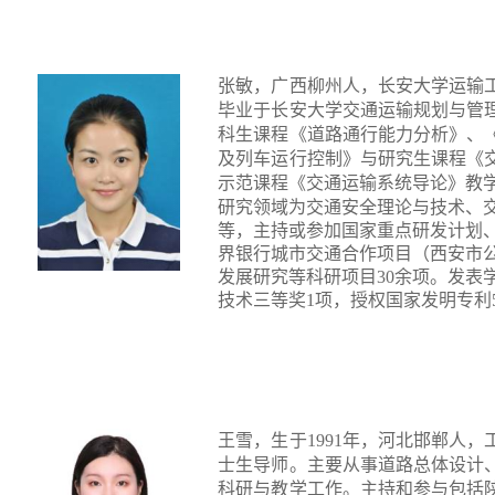
张敏，广西柳州人，长安大学运输
毕业于长安大学交通运输规划与管
科生课程《道路通行能力分析》、
及列车运行控制》与研究生课程《
示范课程《交通运输系统导论》教
研究领域为交通安全理论与技术、
等，主持或参加国家重点研发计划
界银行城市交通合作项目（西安市
发展研究等科研项目
30
余项。发表
技术三等奖
1
项，授权国家发明专利
王雪，生于
1991
年，河北邯郸人，
士生导师。主要从事道路总体设计
科研与教学工作。主持和参与包括