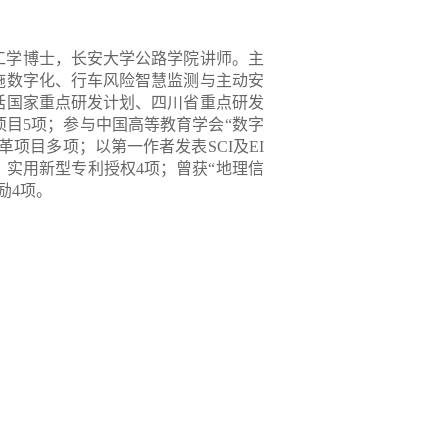
，工学博士，长安大学公路学院讲师。主
施数字化、行车风险智慧监测与主动安
括国家重点研发计划、四川省重点研发
目5项；参与中国高等教育学会“数字
项目多项；以第一作者发表SCI及EI
、实用新型专利授权4项；曾获“地理信
励4项。