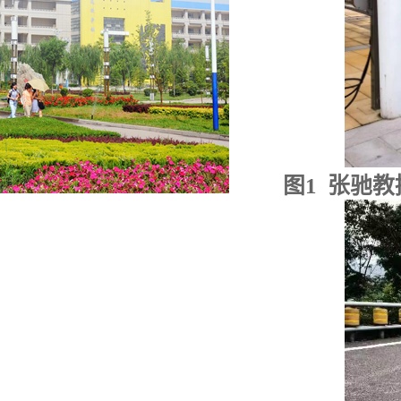
图
1
张驰教