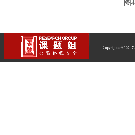
图
Copyright
@
2015：