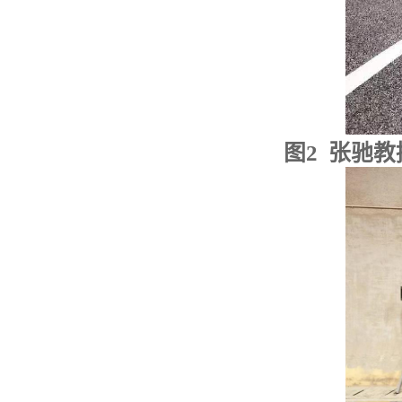
图
2
张驰教